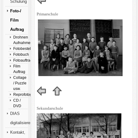
Schulung
Foto-/
Primarschule
Film
Auftrag
Drohnen
Aufnahmen
Fotobestellung
Fotobuch
Fotoauftrag
Film
Auftrag
Collage
/ Puzzle
usw.
Reprofotografie
CD /
DVD
Sekundarschule
DIAS
digitalisieren
Kontakt,