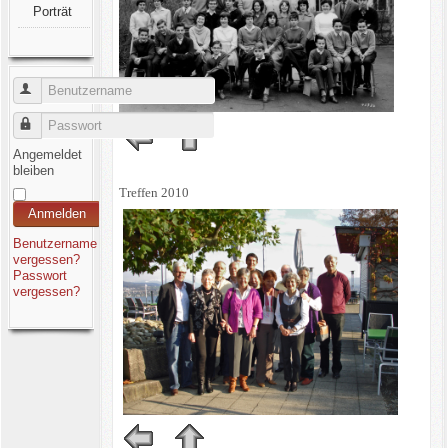
Porträt
Benutzername
Passwort
Angemeldet
bleiben
Treffen 2010
Anmelden
Benutzername
vergessen?
Passwort
vergessen?