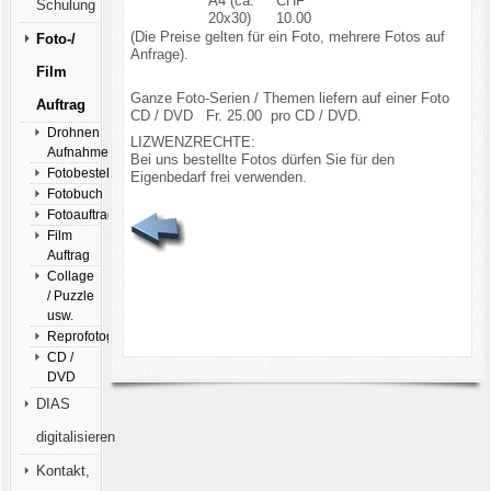
A4 (ca.
CHF
Schulung
20x30)
10.00
(Die Preise gelten für ein Foto, mehrere Fotos auf
Foto-/
Anfrage).
Film
Ganze Foto-Serien / Themen liefern auf einer Foto
Auftrag
CD / DVD Fr. 25.00 pro CD / DVD.
Drohnen
LIZWENZRECHTE:
Aufnahmen
Bei uns bestellte Fotos dürfen Sie für den
Fotobestellung
Eigenbedarf frei verwenden.
Fotobuch
Fotoauftrag
Film
Auftrag
Collage
/ Puzzle
usw.
Reprofotografie
CD /
DVD
DIAS
digitalisieren
Kontakt,