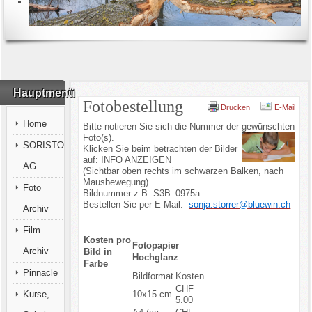
Hauptmenü
Fotobestellung
Drucken
E-Mail
Home
Bitte notieren Sie sich die Nummer der gewünschten
Foto(s).
SORISTO
Klicken Sie beim betrachten der Bilder
auf: INFO ANZEIGEN
AG
(Sichtbar oben rechts im schwarzen Balken, nach
Mausbewegung).
Foto
Bildnummer z.B. S3B_0975a
Bestellen Sie per E-Mail.
sonja.storrer@bluewin.ch
Archiv
Film
Kosten pro
Fotopapier
Archiv
Bild in
Hochglanz
Farbe
Pinnacle
Bildformat
Kosten
CHF
10x15 cm
Kurse,
5.00