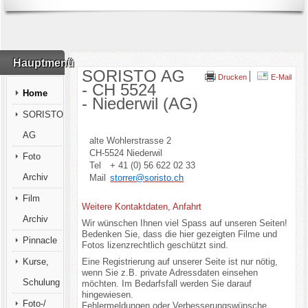
Hauptmenü
SORISTO AG
Drucken
E-Mail
- CH 5524
Home
- Niederwil (AG)
SORISTO
AG
alte Wohlerstrasse 2
CH-5524 Niederwil
Foto
Tel
+ 41 (0) 56 622 02 33
Archiv
Mail
storrer@soristo.ch
Film
Weitere Kontaktdaten, Anfahrt
Archiv
Wir wünschen Ihnen viel Spass auf unseren Seiten!
Bedenken Sie, dass die hier gezeigten Filme und
Pinnacle
Fotos lizenzrechtlich geschützt sind.
Kurse,
Eine Registrierung auf unserer Seite ist nur nötig,
wenn Sie z.B. private Adressdaten einsehen
Schulung
möchten. Im Bedarfsfall werden Sie darauf
hingewiesen.
Foto-/
Fehlermeldungen oder Verbesserungswünsche