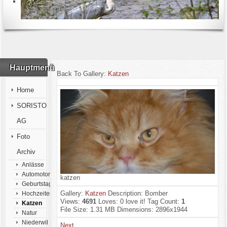
Hauptmenü
Back To Gallery:
Katzen
Home
SORISTO
AG
Foto
Archiv
Anlässe
Automotorsport
katzen
Geburtstage
Gallery:
Katzen
Description:
Bomber
Hochzeiten
Views:
4691
Loves:
0
love it!
Tag Count:
1
Katzen
File Size:
1.31 MB
Dimensions:
2896x1944
Natur
Niederwil
Next