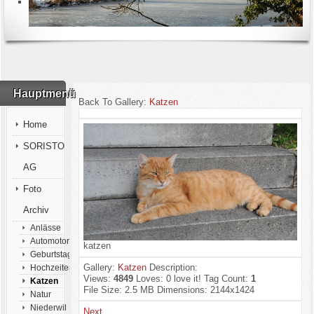
Hauptmenü
Back To Gallery:
Katzen
Home
SORISTO
AG
Foto
Archiv
Anlässe
Automotorsport
katzen
Geburtstage
Gallery:
Katzen
Description:
Hochzeiten
Views:
4849
Loves:
0
love it!
Tag Count:
1
Katzen
File Size:
2.5 MB
Dimensions:
2144x1424
Natur
Niederwil
Next