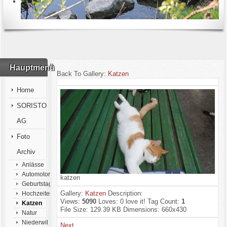
Hauptmenü
Back To Gallery:
Katzen
Home
SORISTO
AG
Foto
Archiv
Anlässe
Automotorsport
katzen
Geburtstage
Gallery:
Katzen
Description:
Hochzeiten
Views:
5090
Loves:
0
love it!
Tag Count:
1
Katzen
File Size:
129.39 KB
Dimensions:
660x430
Natur
Niederwil
Next