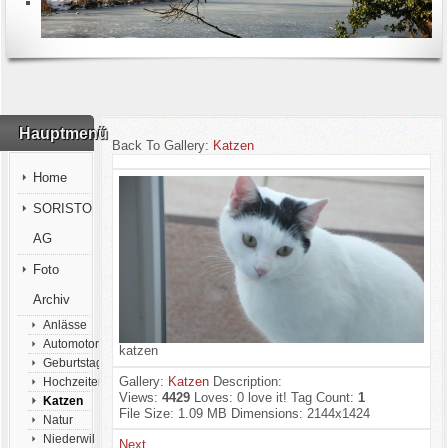
Hauptmenü
Back To Gallery:
Katzen
Home
SORISTO
AG
Foto
Archiv
Anlässe
Automotorsport
katzen
Geburtstage
Gallery:
Katzen
Description:
Hochzeiten
Views:
4429
Loves:
0
love it!
Tag Count:
1
Katzen
File Size:
1.09 MB
Dimensions:
2144x1424
Natur
Niederwil
Next