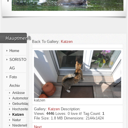
Hauptmenü
Back To Gallery:
Katzen
Home
SORISTO
AG
Foto
Archiv
Anlässe
Automotorsport
katzen
Geburtstage
Gallery:
Katzen
Description:
Hochzeiten
Views:
4446
Loves:
0
love it!
Tag Count:
1
Katzen
File Size:
1.8 MB
Dimensions:
2144x1424
Natur
Niederwil
Next